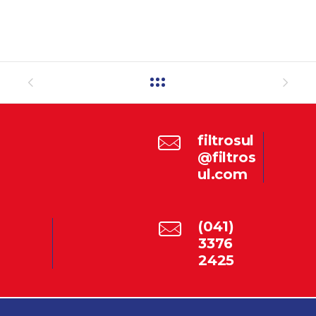
filtrosul
@filtros
ul.com
(041)
3376
2425