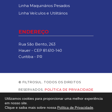
Linha Maquinários Pesados
Linha Veículos e Utilitários
ENDEREÇO
Rua São Bento, 263
Hauer - CEP 81.610-140
Curitiba - PR
© FILTROSUL. TODOS OS DIREITOS
RESERVADOS.
POLÍTICA DE PRIVACIDADE
.
.
DESIGN:
095
Utilizamos cookies para proporcionar uma melhor experiência
em nosso site.
Clique e saiba mais sobre nossa
Política de Privacidade
.