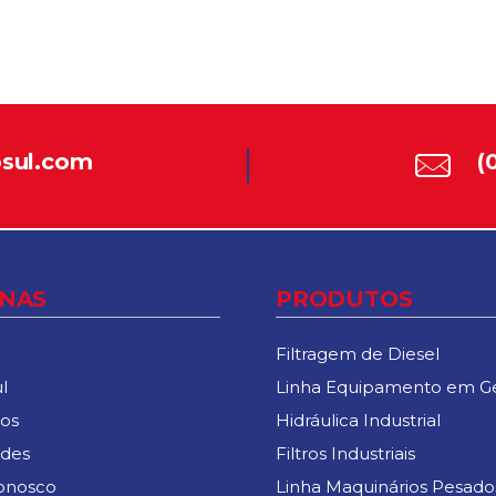
rosul.com
(
INAS
PRODUTOS
Filtragem de Diesel
l
Linha Equipamento em Ge
os
Hidráulica Industrial
des
Filtros Industriais
onosco
Linha Maquinários Pesado