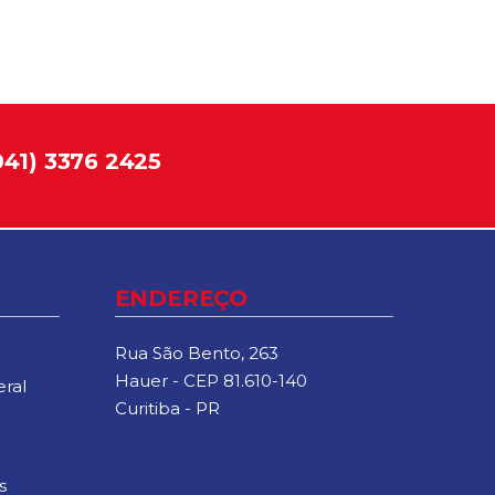
041) 3376 2425
ENDEREÇO
Rua São Bento, 263
Hauer - CEP 81.610-140
ral
Curitiba - PR
s