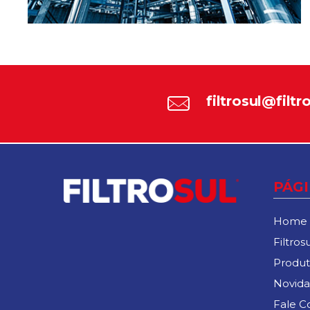
LINHAS DE PRODUTOS
filtrosul@filt
PÁG
Home
Filtrosu
Produt
Novida
Fale C